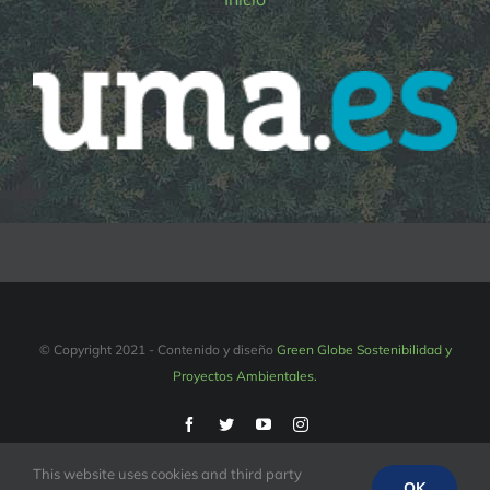
© Copyright 2021 - Contenido y diseño
Green Globe Sostenibilidad y
Proyectos Ambientales.
Facebook
Twitter
YouTube
Instagram
This website uses cookies and third party
OK