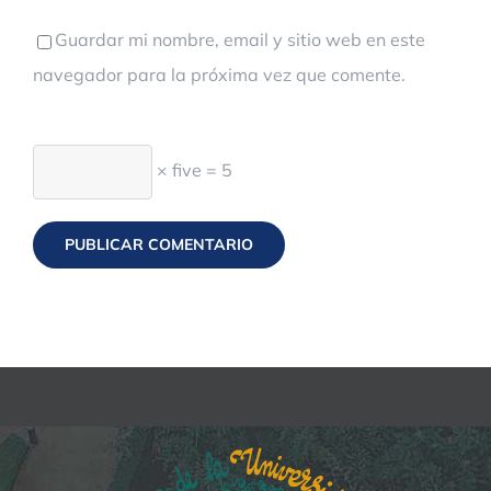
Guardar mi nombre, email y sitio web en este
navegador para la próxima vez que comente.
× five = 5