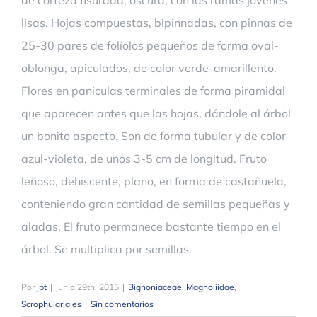
de corteza fisurada, oscura, con las ramas jóvenes
lisas. Hojas compuestas, bipinnadas, con pinnas de
25-30 pares de folíolos pequeños de forma oval-
oblonga, apiculados, de color verde-amarillento.
Flores en paniculas terminales de forma piramidal
que aparecen antes que las hojas, dándole al árbol
un bonito aspecto. Son de forma tubular y de color
azul-violeta, de unos 3-5 cm de longitud. Fruto
leñoso, dehiscente, plano, en forma de castañuela,
conteniendo gran cantidad de semillas pequeñas y
aladas. El fruto permanece bastante tiempo en el
árbol. Se multiplica por semillas.
Por
jpt
|
junio 29th, 2015
|
Bignoniaceae
,
Magnoliidae
,
Scrophulariales
|
Sin comentarios