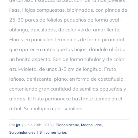
de corteza fisurada, oscura, con las ramas jóvenes
lisas. Hojas compuestas, bipinnadas, con pinnas de
25-30 pares de folíolos pequeños de forma oval-
oblonga, apiculados, de color verde-amarillento.
Flores en paniculas terminales de forma piramidal
que aparecen antes que las hojas, dándole al árbol
un bonito aspecto. Son de forma tubular y de color
azul-violeta, de unos 3-5 cm de longitud. Fruto
leñoso, dehiscente, plano, en forma de castañuela,
conteniendo gran cantidad de semillas pequeñas y
aladas. El fruto permanece bastante tiempo en el
árbol. Se multiplica por semillas.
Por
jpt
|
junio 29th, 2015
|
Bignoniaceae
,
Magnoliidae
,
Scrophulariales
|
Sin comentarios