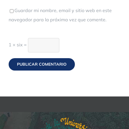
Guardar mi nombre, email y sitio web en este
navegador para la próxima vez que comente.
1 × six =