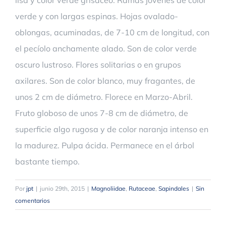
lisa y color verde grisáceo. Ramas jóvenes de color
verde y con largas espinas. Hojas ovalado-
oblongas, acuminadas, de 7-10 cm de longitud, con
el pecíolo anchamente alado. Son de color verde
oscuro lustroso. Flores solitarias o en grupos
axilares. Son de color blanco, muy fragantes, de
unos 2 cm de diámetro. Florece en Marzo-Abril.
Fruto globoso de unos 7-8 cm de diámetro, de
superficie algo rugosa y de color naranja intenso en
la madurez. Pulpa ácida. Permanece en el árbol
bastante tiempo.
Por
jpt
|
junio 29th, 2015
|
Magnoliidae
,
Rutaceae
,
Sapindales
|
Sin
comentarios