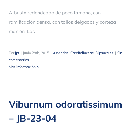
Arbusto redondeado de poco tamaño, con
ramificación densa, con tallos delgados y corteza
marrón. Las
Por
jpt
|
junio 29th, 2015
|
Asteridae
,
Caprifoliaceae
,
Dipsacales
|
Sin
comentarios
Más información
Viburnum odoratissimum
– JB-23-04