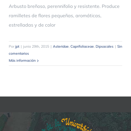
Arbusto breñoso, perennifolio y resistente. Produce
ramilletes de flores pequeñas, aromáticas,
estrelladas y de color
Por
jpt
|
junio 29th, 2015
|
Asteridae
,
Caprifoliaceae
,
Dipsacales
|
Sin
comentarios
Más información