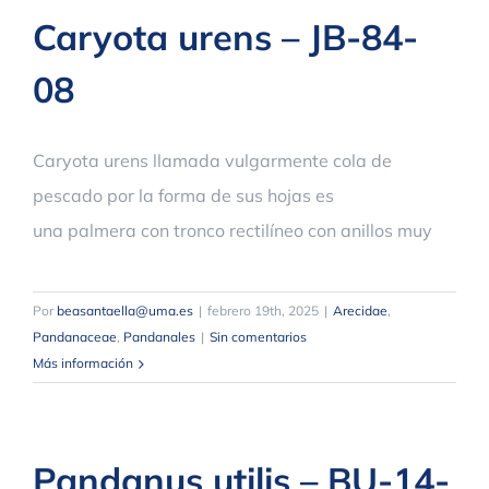
Caryota urens – JB-84-
08
Caryota urens llamada vulgarmente cola de
pescado por la forma de sus hojas es
una palmera con tronco rectilíneo con anillos muy
Por
beasantaella@uma.es
|
febrero 19th, 2025
|
Arecidae
,
Pandanaceae
,
Pandanales
|
Sin comentarios
Más información
Pandanus utilis – BU-14-