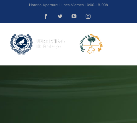
Saltar
Horario Apertura: Lunes-Viernes 10:00-18-00h
al
Facebook
Twitter
YouTube
Instagram
contenido