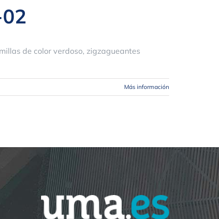
-02
amillas de color verdoso, zigzagueantes
Más información