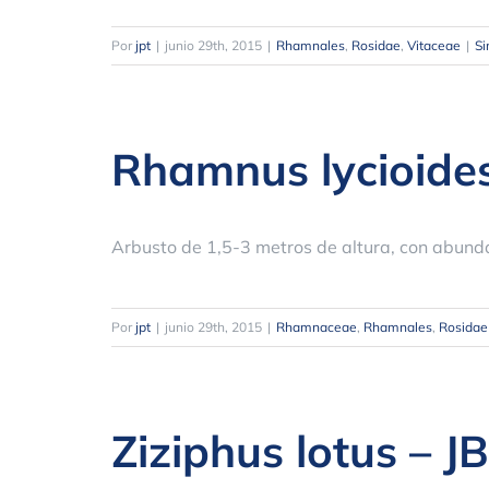
Por
jpt
|
junio 29th, 2015
|
Rhamnales
,
Rosidae
,
Vitaceae
|
Si
Rhamnus lycioide
Arbusto de 1,5-3 metros de altura, con abun
Por
jpt
|
junio 29th, 2015
|
Rhamnaceae
,
Rhamnales
,
Rosidae
Ziziphus lotus – 