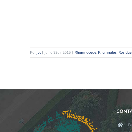
Por
jpt
|
junio 29th, 2015
|
Rhamnaceae
,
Rhamnales
,
Rosidae
CONT
Bu