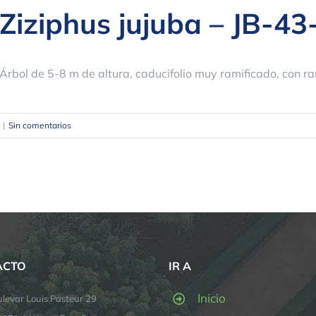
Ziziphus jujuba – JB-43
Árbol de 5-8 m de altura, caducifolio muy ramificado, con r
|
Sin comentarios
ACTO
IR A
Inicio
levar Louis Pasteur 29