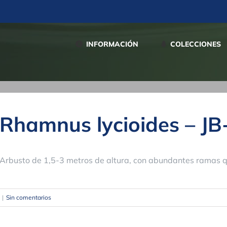
INFORMACIÓN
COLECCIONES
Rhamnus lycioides – J
Arbusto de 1,5-3 metros de altura, con abundantes ramas 
|
Sin comentarios