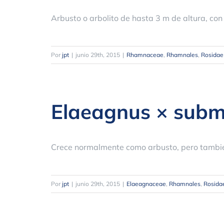
Arbusto o arbolito de hasta 3 m de altura, co
Por
jpt
|
junio 29th, 2015
|
Rhamnaceae
,
Rhamnales
,
Rosidae
Elaeagnus × subm
Crece normalmente como arbusto, pero tambié
Por
jpt
|
junio 29th, 2015
|
Elaeagnaceae
,
Rhamnales
,
Rosida