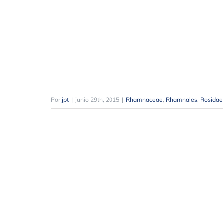
Por
jpt
|
junio 29th, 2015
|
Rhamnaceae
,
Rhamnales
,
Rosidae