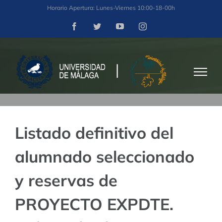
Saltar
Horario Apertura: Lunes-Viernes 10:00-18-00h
al
Facebook
Twitter
YouTube
Instagram
contenido
Listado definitivo del
alumnado seleccionado
y reservas de
PROYECTO EXPDTE.